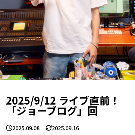
お
便
り
お
問
い
合
わ
せ
2025/9/12 ライブ直前！
「ジョーブログ」回
2025.09.08
2025.09.16