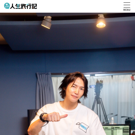
MENU
HOME
お
知
ら
せ
放
送
予
定
番
組
内
容
出
演
者