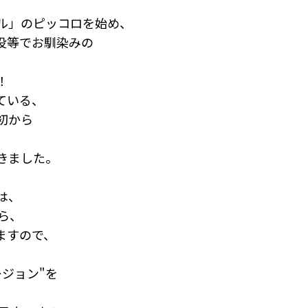
ル」のピッコロを始め、
役等でお馴染みの
！
ている、
初から
きました。
は、
ら、
りますので、
ジョン"
を